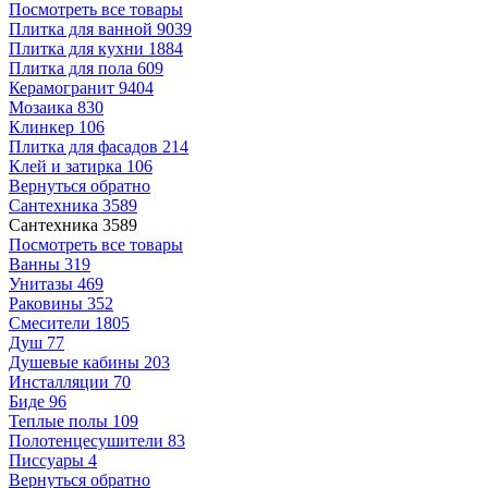
Посмотреть все товары
Плитка для ванной
9039
Плитка для кухни
1884
Плитка для пола
609
Керамогранит
9404
Мозаика
830
Клинкер
106
Плитка для фасадов
214
Клей и затирка
106
Вернуться обратно
Сантехника
3589
Сантехника
3589
Посмотреть все товары
Ванны
319
Унитазы
469
Раковины
352
Смесители
1805
Душ
77
Душевые кабины
203
Инсталляции
70
Биде
96
Теплые полы
109
Полотенцесушители
83
Писсуары
4
Вернуться обратно