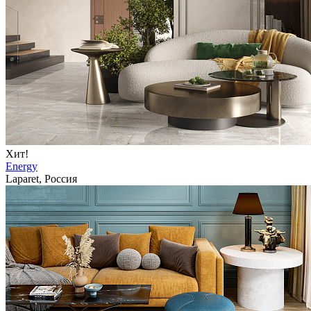
Хит!
Energy
Laparet, Россия