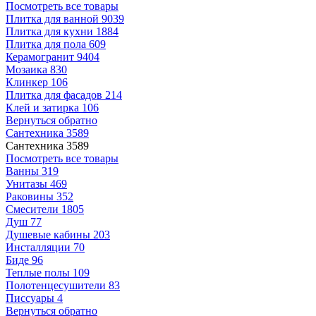
Посмотреть все товары
Плитка для ванной
9039
Плитка для кухни
1884
Плитка для пола
609
Керамогранит
9404
Мозаика
830
Клинкер
106
Плитка для фасадов
214
Клей и затирка
106
Вернуться обратно
Сантехника
3589
Сантехника
3589
Посмотреть все товары
Ванны
319
Унитазы
469
Раковины
352
Смесители
1805
Душ
77
Душевые кабины
203
Инсталляции
70
Биде
96
Теплые полы
109
Полотенцесушители
83
Писсуары
4
Вернуться обратно