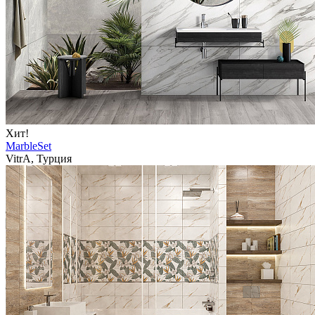
Хит!
MarbleSet
VitrA, Турция