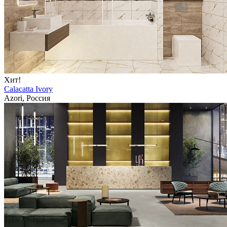
Хит!
Calacatta Ivory
Azori, Россия