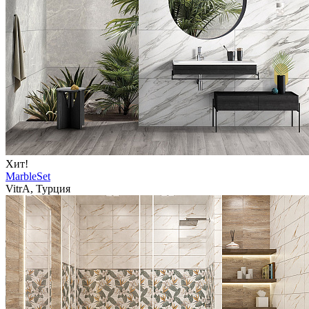
Хит!
MarbleSet
VitrA, Турция