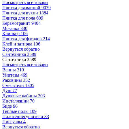
Посмотреть все товары
Плитка для ванной
9039
Плитка для кухни
1884
Плитка для пола
609
Керамогранит
9404
Мозаика
830
Клинкер
106
Плитка для фасадов
214
Клей и затирка
106
Вернуться обратно
Сантехника
3589
Сантехника
3589
Посмотреть все товары
Ванны
319
Унитазы
469
Раковины
352
Смесители
1805
Душ
77
Душевые кабины
203
Инсталляции
70
Биде
96
Теплые полы
109
Полотенцесушители
83
Писсуары
4
Вернуться обратно