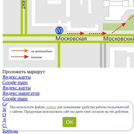
Проложить маршрут
Яндекс.карты
Google maps
Яндекс.карты
Яндекс.навигатор
Google maps
Google maps
Мы используем файлы
cookies
для повышения удобства работы пользователей
Закрыть
с сайтом.
Продолжая использовать сайт вы даете свое согласие на эти действия.
О компании
Дизайнерам и архитекторам
ОК
Строительным организациям
Бренды