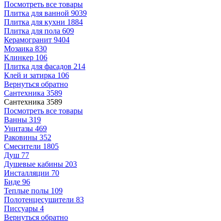
Посмотреть все товары
Плитка для ванной
9039
Плитка для кухни
1884
Плитка для пола
609
Керамогранит
9404
Мозаика
830
Клинкер
106
Плитка для фасадов
214
Клей и затирка
106
Вернуться обратно
Сантехника
3589
Сантехника
3589
Посмотреть все товары
Ванны
319
Унитазы
469
Раковины
352
Смесители
1805
Душ
77
Душевые кабины
203
Инсталляции
70
Биде
96
Теплые полы
109
Полотенцесушители
83
Писсуары
4
Вернуться обратно