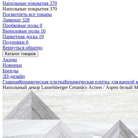
Напольные покрытия
370
Напольные покрытия
370
Посмотреть все товары
Ламинат
328
Пробковые полы
0
Виниловые полы
16
Паркетная доска
19
Подложки
6
Вернуться обратно
Каталог товаров
Акции
Новинки
Бренды
3D-дизайн
Главная
Керамическая плитка
Керамическая плитка для ванной 
Напольный декор Lasselsberger Ceramics Аспен / Aspen белый 