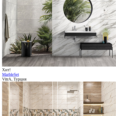
Хит!
MarbleSet
VitrA, Турция