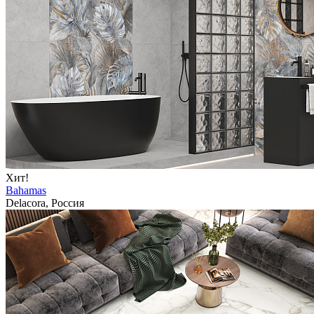
Хит!
Bahamas
Delacora, Россия