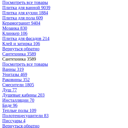
Посмотреть все товары
Плитка для ванной
9039
Плитка для кухни
1884
Плитка для пола
609
Керамогранит
9404
Мозаика
830
Клинкер
106
Плитка для фасадов
214
Клей и затирка
106
Вернуться обратно
Сантехника
3589
Сантехника
3589
Посмотреть все товары
Ванны
319
Унитазы
469
Раковины
352
Смесители
1805
Душ
77
Душевые кабины
203
Инсталляции
70
Биде
96
Теплые полы
109
Полотенцесушители
83
Писсуары
4
Вернуться обратно