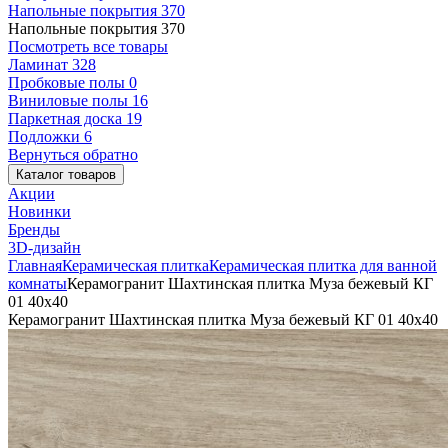
Напольные покрытия
370
Напольные покрытия
370
Посмотреть все товары
Ламинат
328
Пробковые полы
0
Виниловые полы
16
Паркетная доска
19
Подложки
6
Вернуться обратно
Каталог товаров
Акции
Новинки
Бренды
3D-дизайн
Главная
Керамическая плитка
Керамическая плитка для ванной
комнаты
Керамогранит Шахтинская плитка Муза бежевый КГ
01 40х40
Керамогранит Шахтинская плитка Муза бежевый КГ 01 40х40