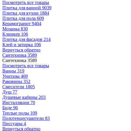
Посмотреть все товары
Плитка для ванной
9039
Плитка для кухни
1884
Плитка для пола
609
Керамогранит
9404
Мозаика
830
Клинкер
106
Плитка для фасадов
214
Клей и затирка
106
Вернуться обратно
Сантехника
3589
Сантехника
3589
Посмотреть все товары
Ванны
319
Унитазы
469
Раковины
352
Смесители
1805
Душ
77
Душевые кабины
203
Инсталляции
70
Биде
96
Теплые полы
109
Полотенцесушители
83
Писсуары
4
Вернуться обратно