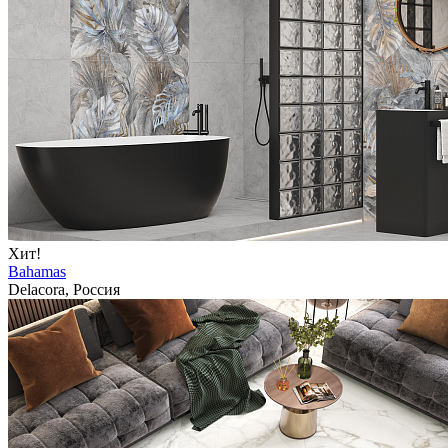
Хит!
Bahamas
Delacora, Россия