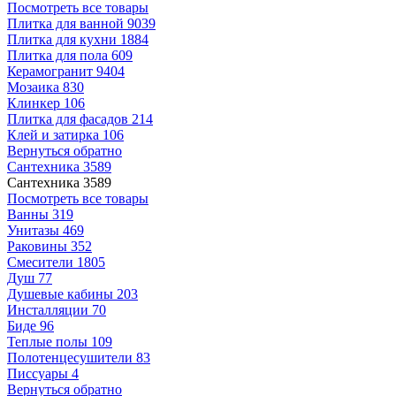
Посмотреть все товары
Плитка для ванной
9039
Плитка для кухни
1884
Плитка для пола
609
Керамогранит
9404
Мозаика
830
Клинкер
106
Плитка для фасадов
214
Клей и затирка
106
Вернуться обратно
Сантехника
3589
Сантехника
3589
Посмотреть все товары
Ванны
319
Унитазы
469
Раковины
352
Смесители
1805
Душ
77
Душевые кабины
203
Инсталляции
70
Биде
96
Теплые полы
109
Полотенцесушители
83
Писсуары
4
Вернуться обратно