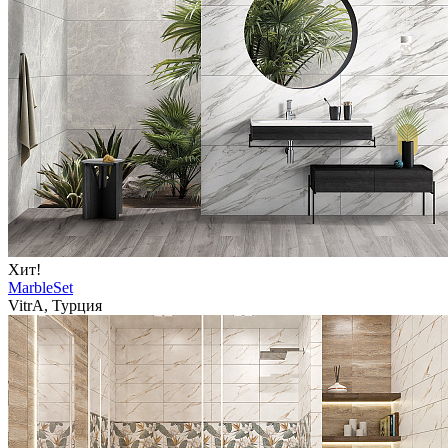
Хит!
MarbleSet
VitrA, Турция