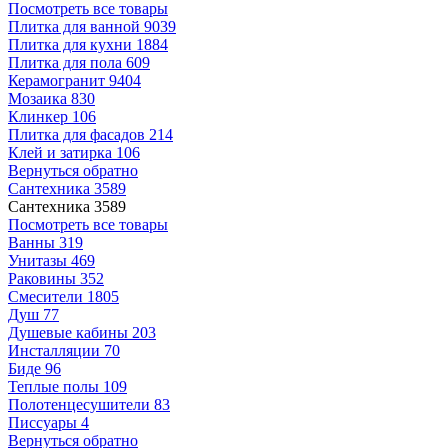
Посмотреть все товары
Плитка для ванной
9039
Плитка для кухни
1884
Плитка для пола
609
Керамогранит
9404
Мозаика
830
Клинкер
106
Плитка для фасадов
214
Клей и затирка
106
Вернуться обратно
Сантехника
3589
Сантехника
3589
Посмотреть все товары
Ванны
319
Унитазы
469
Раковины
352
Смесители
1805
Душ
77
Душевые кабины
203
Инсталляции
70
Биде
96
Теплые полы
109
Полотенцесушители
83
Писсуары
4
Вернуться обратно