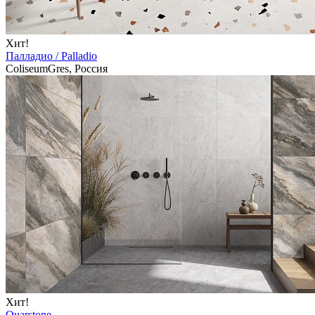
Хит!
Палладио / Palladio
ColiseumGres, Россия
Хит!
Quarstone