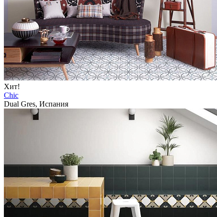
Хит!
Chic
Dual Gres, Испания