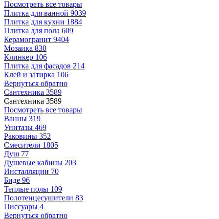
Посмотреть все товары
Плитка для ванной
9039
Плитка для кухни
1884
Плитка для пола
609
Керамогранит
9404
Мозаика
830
Клинкер
106
Плитка для фасадов
214
Клей и затирка
106
Вернуться обратно
Сантехника
3589
Сантехника
3589
Посмотреть все товары
Ванны
319
Унитазы
469
Раковины
352
Смесители
1805
Душ
77
Душевые кабины
203
Инсталляции
70
Биде
96
Теплые полы
109
Полотенцесушители
83
Писсуары
4
Вернуться обратно