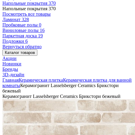
Напольные покрытия
370
Напольные покрытия
370
Посмотреть все товары
Ламинат
328
Пробковые полы
0
Виниловые полы
16
Паркетная доска
19
Подложки
6
Вернуться обратно
Каталог товаров
Акции
Новинки
Бренды
3D-дизайн
Главная
Керамическая плитка
Керамическая плитка для ванной
комнаты
Керамогранит Lasselsberger Ceramics Брикстори
бежевый
Керамогранит Lasselsberger Ceramics Брикстори бежевый