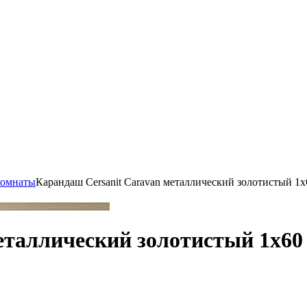
комнаты
Карандаш Cersanit Caravan металлический золотистый 1х
еталлический золотистый 1х60