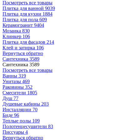
Посмотреть все товары
Плитка для ванной
9039
Плитка для кухни
1884
Плитка для пола
609
Керамогранит
9404
Мозаика
830
Клинкер
106
Плитка для фасадов
214
Клей и затирка
106
Вернуться обратно
Сантехника
3589
Сантехника
3589
Посмотреть все товары
Ванны
319
Унитазы
469
Раковины
352
Смесители
1805
Душ
77
Душевые кабины
203
Инсталляции
70
Биде
96
Теплые полы
109
Полотенцесушители
83
Писсуары
4
Вернуться обратно