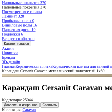
Напольные покрытия
370
Напольные покрытия
370
Посмотреть все товары
Ламинат
328
Пробковые полы
0
Виниловые полы
16
Паркетная доска
19
Подложки
6
Вернуться обратно
Каталог товаров
Акции
Новинки
Бренды
3D-дизайн
Главная
Керамическая плитка
Керамическая плитка для ванной 
Карандаш Cersanit Caravan металлический золотистый 1х60
Карандаш Cersanit Caravan м
Код товара: 25044
Добавить в избранное
Сравнить
Коллекция:
Caravan