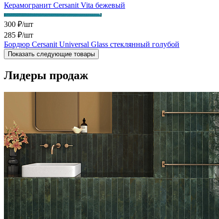
Керамогранит Cersanit Vita бежевый
300 ₽/шт
285 ₽
/шт
Бордюр Cersanit Universal Glass стеклянный голубой
Показать следующие товары
Лидеры продаж