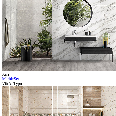
Хит!
MarbleSet
VitrA, Турция