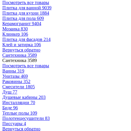
Посмотреть все товары
Плитка для ванной
9039
Плитка для кухни
1884
Плитка для пола
609
Керамогранит
9404
Мозаика
830
Клинкер
106
Плитка для фасадов
214
Клей и затирка
106
Вернуться обратно
Сантехника
3589
Сантехника
3589
Посмотреть все товары
Ванны
319
Унитазы
469
Раковины
352
Смесители
1805
Душ
77
Душевые кабины
203
Инсталляции
70
Биде
96
Теплые полы
109
Полотенцесушители
83
Писсуары
4
Вернуться обратно