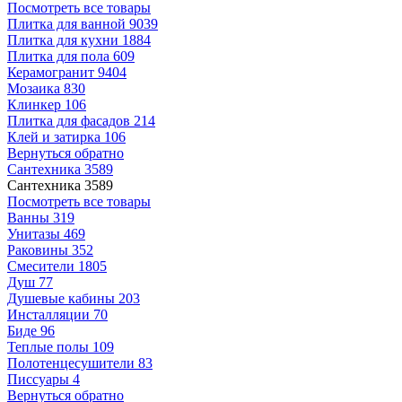
Посмотреть все товары
Плитка для ванной
9039
Плитка для кухни
1884
Плитка для пола
609
Керамогранит
9404
Мозаика
830
Клинкер
106
Плитка для фасадов
214
Клей и затирка
106
Вернуться обратно
Сантехника
3589
Сантехника
3589
Посмотреть все товары
Ванны
319
Унитазы
469
Раковины
352
Смесители
1805
Душ
77
Душевые кабины
203
Инсталляции
70
Биде
96
Теплые полы
109
Полотенцесушители
83
Писсуары
4
Вернуться обратно