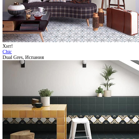
Хит!
Chic
Dual Gres, Испания