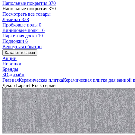
Напольные покрытия
370
Напольные покрытия
370
Посмотреть все товары
Ламинат
328
Пробковые полы
0
Виниловые полы
16
Паркетная доска
19
Подложки
6
Вернуться обратно
Каталог товаров
Акции
Новинки
Бренды
3D-дизайн
Главная
Керамическая плитка
Керамическая плитка для ванной 
Декор Laparet Rock серый