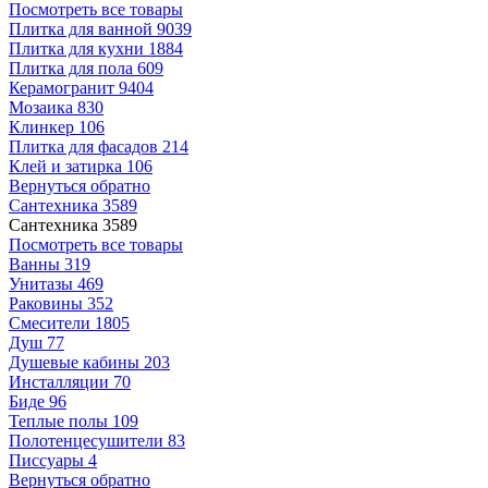
Посмотреть все товары
Плитка для ванной
9039
Плитка для кухни
1884
Плитка для пола
609
Керамогранит
9404
Мозаика
830
Клинкер
106
Плитка для фасадов
214
Клей и затирка
106
Вернуться обратно
Сантехника
3589
Сантехника
3589
Посмотреть все товары
Ванны
319
Унитазы
469
Раковины
352
Смесители
1805
Душ
77
Душевые кабины
203
Инсталляции
70
Биде
96
Теплые полы
109
Полотенцесушители
83
Писсуары
4
Вернуться обратно