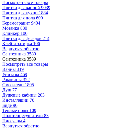
Посмотреть все товары
Плитка для ванной
9039
Плитка для кухни
1884
Плитка для пола
609
Керамогранит
9404
Мозаика
830
Клинкер
106
Плитка для фасадов
214
Клей и затирка
106
Вернуться обратно
Сантехника
3589
Сантехника
3589
Посмотреть все товары
Ванны
319
Унитазы
469
Раковины
352
Смесители
1805
Душ
77
Душевые кабины
203
Инсталляции
70
Биде
96
Теплые полы
109
Полотенцесушители
83
Писсуары
4
Вернуться обратно