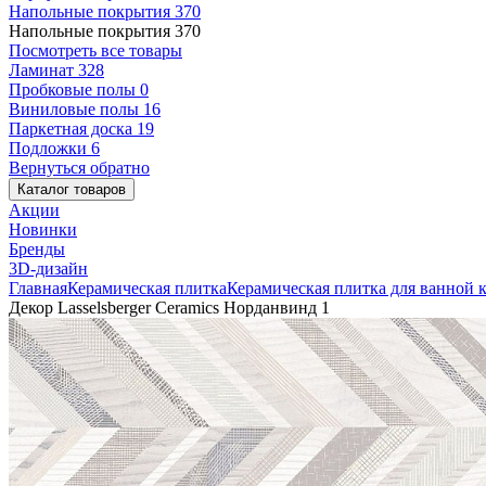
Напольные покрытия
370
Напольные покрытия
370
Посмотреть все товары
Ламинат
328
Пробковые полы
0
Виниловые полы
16
Паркетная доска
19
Подложки
6
Вернуться обратно
Каталог товаров
Акции
Новинки
Бренды
3D-дизайн
Главная
Керамическая плитка
Керамическая плитка для ванной 
Декор Lasselsberger Ceramics Норданвинд 1