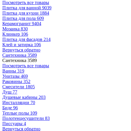
Посмотреть все товары
Плитка для ванной
9039
Плитка для кухни
1884
Плитка для пола
609
Керамогранит
9404
Мозаика
830
Клинкер
106
Плитка для фасадов
214
Клей и затирка
106
Вернуться обратно
Сантехника
3589
Сантехника
3589
Посмотреть все товары
Ванны
319
Унитазы
469
Раковины
352
Смесители
1805
Душ
77
Душевые кабины
203
Инсталляции
70
Биде
96
Теплые полы
109
Полотенцесушители
83
Писсуары
4
Вернуться обратно