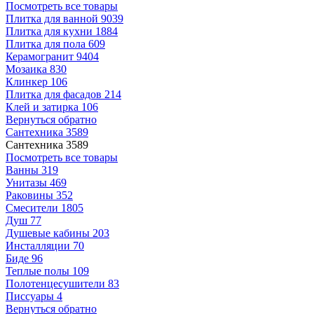
Посмотреть все товары
Плитка для ванной
9039
Плитка для кухни
1884
Плитка для пола
609
Керамогранит
9404
Мозаика
830
Клинкер
106
Плитка для фасадов
214
Клей и затирка
106
Вернуться обратно
Сантехника
3589
Сантехника
3589
Посмотреть все товары
Ванны
319
Унитазы
469
Раковины
352
Смесители
1805
Душ
77
Душевые кабины
203
Инсталляции
70
Биде
96
Теплые полы
109
Полотенцесушители
83
Писсуары
4
Вернуться обратно