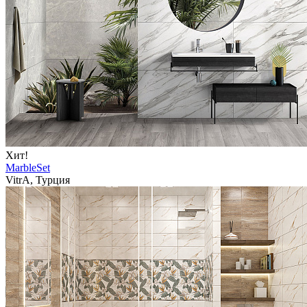
Хит!
MarbleSet
VitrA, Турция