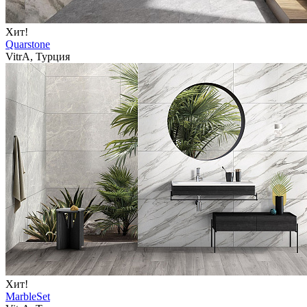
Хит!
Quarstone
VitrA, Турция
Хит!
MarbleSet