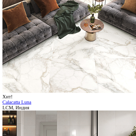
Хит!
Calacatta Luna
LCM, Индия