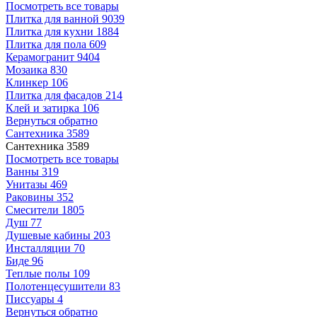
Посмотреть все товары
Плитка для ванной
9039
Плитка для кухни
1884
Плитка для пола
609
Керамогранит
9404
Мозаика
830
Клинкер
106
Плитка для фасадов
214
Клей и затирка
106
Вернуться обратно
Сантехника
3589
Сантехника
3589
Посмотреть все товары
Ванны
319
Унитазы
469
Раковины
352
Смесители
1805
Душ
77
Душевые кабины
203
Инсталляции
70
Биде
96
Теплые полы
109
Полотенцесушители
83
Писсуары
4
Вернуться обратно