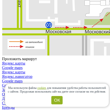
Проложить маршрут
Яндекс.карты
Google maps
Яндекс.карты
Яндекс.навигатор
Google maps
Google maps
Мы используем файлы
cookies
для повышения удобства работы пользователей
Закрыть
с сайтом.
Продолжая использовать сайт вы даете свое согласие на эти действия.
О компании
Дизайнерам и архитекторам
ОК
Строительным организациям
Бренды