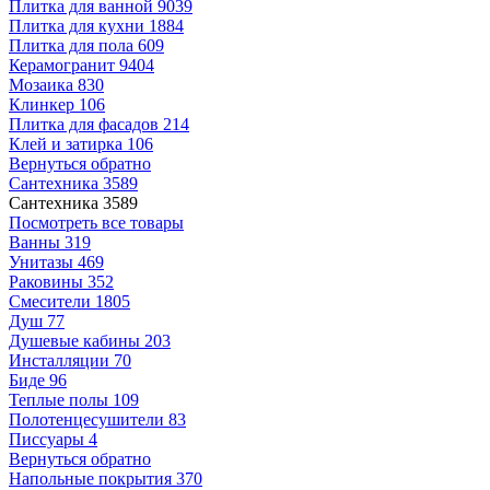
Плитка для ванной
9039
Плитка для кухни
1884
Плитка для пола
609
Керамогранит
9404
Мозаика
830
Клинкер
106
Плитка для фасадов
214
Клей и затирка
106
Вернуться обратно
Сантехника
3589
Сантехника
3589
Посмотреть все товары
Ванны
319
Унитазы
469
Раковины
352
Смесители
1805
Душ
77
Душевые кабины
203
Инсталляции
70
Биде
96
Теплые полы
109
Полотенцесушители
83
Писсуары
4
Вернуться обратно
Напольные покрытия
370