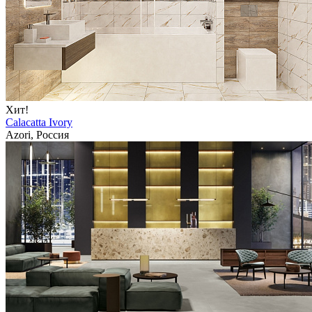
Хит!
Calacatta Ivory
Azori, Россия