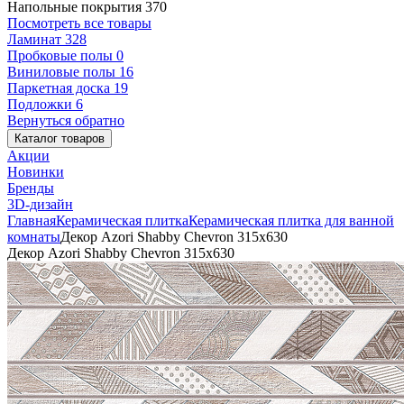
Напольные покрытия
370
Посмотреть все товары
Ламинат
328
Пробковые полы
0
Виниловые полы
16
Паркетная доска
19
Подложки
6
Вернуться обратно
Каталог товаров
Акции
Новинки
Бренды
3D-дизайн
Главная
Керамическая плитка
Керамическая плитка для ванной
комнаты
Декор Azori Shabby Chevron 315x630
Декор Azori Shabby Chevron 315x630