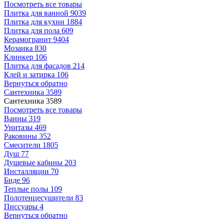
Посмотреть все товары
Плитка для ванной
9039
Плитка для кухни
1884
Плитка для пола
609
Керамогранит
9404
Мозаика
830
Клинкер
106
Плитка для фасадов
214
Клей и затирка
106
Вернуться обратно
Сантехника
3589
Сантехника
3589
Посмотреть все товары
Ванны
319
Унитазы
469
Раковины
352
Смесители
1805
Душ
77
Душевые кабины
203
Инсталляции
70
Биде
96
Теплые полы
109
Полотенцесушители
83
Писсуары
4
Вернуться обратно