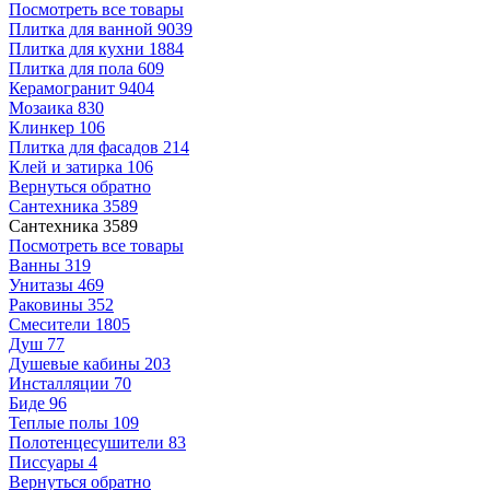
Посмотреть все товары
Плитка для ванной
9039
Плитка для кухни
1884
Плитка для пола
609
Керамогранит
9404
Мозаика
830
Клинкер
106
Плитка для фасадов
214
Клей и затирка
106
Вернуться обратно
Сантехника
3589
Сантехника
3589
Посмотреть все товары
Ванны
319
Унитазы
469
Раковины
352
Смесители
1805
Душ
77
Душевые кабины
203
Инсталляции
70
Биде
96
Теплые полы
109
Полотенцесушители
83
Писсуары
4
Вернуться обратно