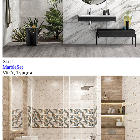
Хит!
MarbleSet
VitrA, Турция