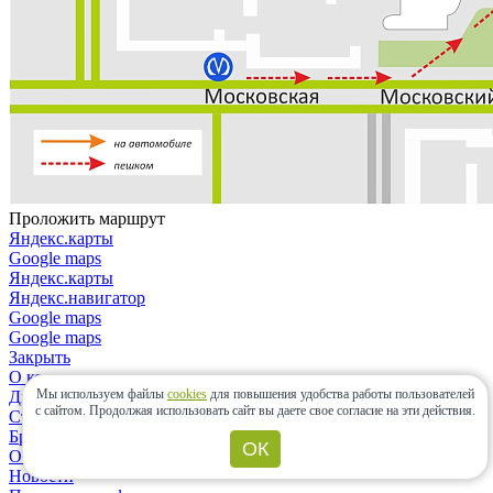
Проложить маршрут
Яндекс.карты
Google maps
Яндекс.карты
Яндекс.навигатор
Google maps
Google maps
Закрыть
О компании
Мы используем файлы
cookies
для повышения удобства работы пользователей
Дизайнерам и архитекторам
с сайтом.
Продолжая использовать сайт вы даете свое согласие на эти действия.
Строительным организациям
Бренды
ОК
Отзывы
Новости