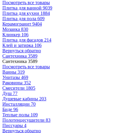
Посмотреть все товары
Плитка для ванной
9039
Плитка для кухни
1884
Плитка для пола
609
Керамогранит
9404
Мозаика
830
Клинкер
106
Плитка для фасадов
214
Клей и затирка
106
Вернуться обратно
Сантехника
3589
Сантехника
3589
Посмотреть все товары
Ванны
319
Унитазы
469
Раковины
352
Смесители
1805
Душ
77
Душевые кабины
203
Инсталляции
70
Биде
96
Теплые полы
109
Полотенцесушители
83
Писсуары
4
Вернуться обратно