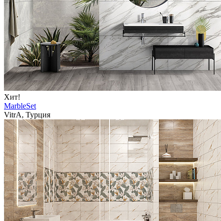
Хит!
MarbleSet
VitrA, Турция