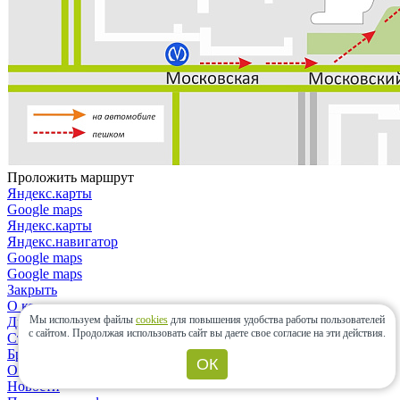
Проложить маршрут
Яндекс.карты
Google maps
Яндекс.карты
Яндекс.навигатор
Google maps
Google maps
Закрыть
О компании
Мы используем файлы
cookies
для повышения удобства работы пользователей
Дизайнерам и архитекторам
с сайтом.
Продолжая использовать сайт вы даете свое согласие на эти действия.
Строительным организациям
Бренды
ОК
Отзывы
Новости