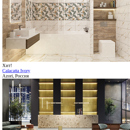
Хит!
Calacatta Ivory
Azori, Россия