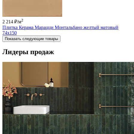
2
2 214 ₽
/м
Плитка Керама Марацци Монтальбано желтый матовый
74x150
Показать следующие товары
Лидеры продаж