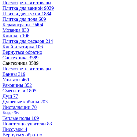
Посмотреть все товары
Плитка для ванной
9039
Плитка для кухни
1884
Плитка для пола
609
Керамогранит
9404
Мозаика
830
Клинкер
106
Плитка для фасадов
214
Клей и затирка
106
Вернуться обратно
Сантехника
3589
Сантехника
3589
Посмотреть все товары
Ванны
319
Унитазы
469
Раковины
352
Смесители
1805
Душ
77
Душевые кабины
203
Инсталляции
70
Биде
96
Теплые полы
109
Полотенцесушители
83
Писсуары
4
Вернуться обратно