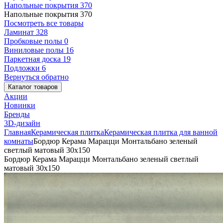
Напольные покрытия
370
Напольные покрытия
370
Посмотреть все товары
Ламинат
328
Пробковые полы
0
Виниловые полы
16
Паркетная доска
19
Подложки
6
Вернуться обратно
Каталог товаров
Акции
Новинки
Бренды
3D-дизайн
Главная
Керамическая плитка
Керамическая плитка для ванной
комнаты
Бордюр Керама Марацци Монтальбано зеленый
светлый матовый 30x150
Бордюр Керама Марацци Монтальбано зеленый светлый
матовый 30x150