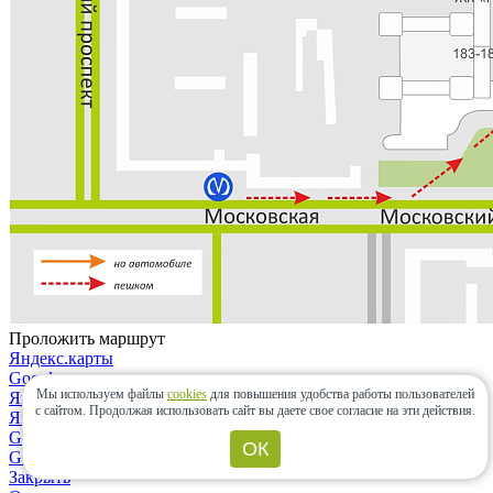
Проложить маршрут
Яндекс.карты
Google maps
Мы используем файлы
cookies
для повышения удобства работы пользователей
Яндекс.карты
с сайтом.
Продолжая использовать сайт вы даете свое согласие на эти действия.
Яндекс.навигатор
Google maps
ОК
Google maps
Закрыть