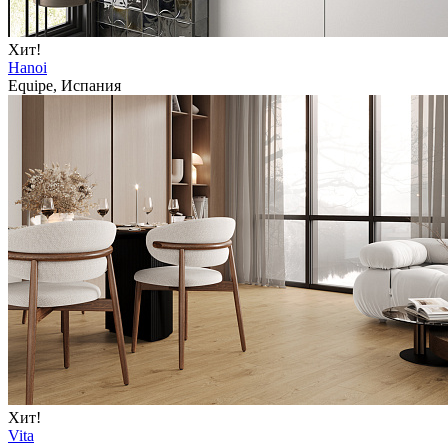
Хит!
Hanoi
Equipe, Испания
Хит!
Vita