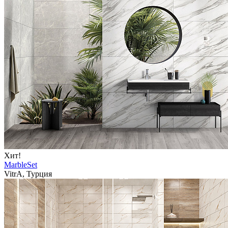
Хит!
MarbleSet
VitrA, Турция