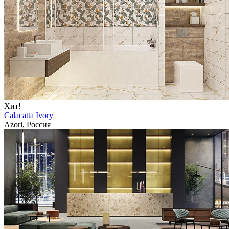
Хит!
Calacatta Ivory
Azori, Россия