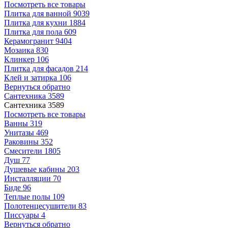
Посмотреть все товары
Плитка для ванной
9039
Плитка для кухни
1884
Плитка для пола
609
Керамогранит
9404
Мозаика
830
Клинкер
106
Плитка для фасадов
214
Клей и затирка
106
Вернуться обратно
Сантехника
3589
Сантехника
3589
Посмотреть все товары
Ванны
319
Унитазы
469
Раковины
352
Смесители
1805
Душ
77
Душевые кабины
203
Инсталляции
70
Биде
96
Теплые полы
109
Полотенцесушители
83
Писсуары
4
Вернуться обратно