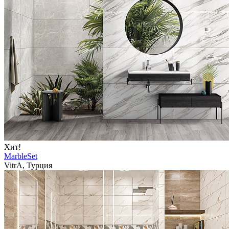
Хит!
MarbleSet
VitrA, Турция