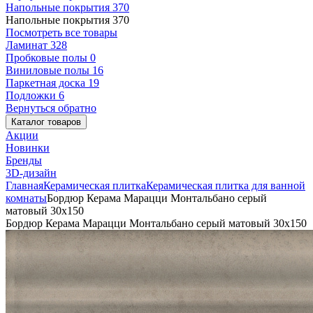
Напольные покрытия
370
Напольные покрытия
370
Посмотреть все товары
Ламинат
328
Пробковые полы
0
Виниловые полы
16
Паркетная доска
19
Подложки
6
Вернуться обратно
Каталог товаров
Акции
Новинки
Бренды
3D-дизайн
Главная
Керамическая плитка
Керамическая плитка для ванной
комнаты
Бордюр Керама Марацци Монтальбано серый
матовый 30x150
Бордюр Керама Марацци Монтальбано серый матовый 30x150