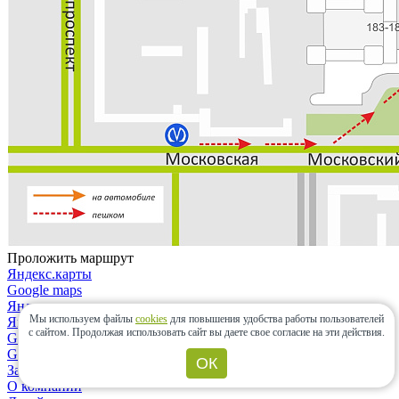
Проложить маршрут
Яндекс.карты
Google maps
Яндекс.карты
Мы используем файлы
cookies
для повышения удобства работы пользователей
Яндекс.навигатор
с сайтом.
Продолжая использовать сайт вы даете свое согласие на эти действия.
Google maps
Google maps
ОК
Закрыть
О компании