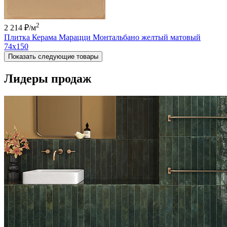
2
2 214 ₽
/м
Плитка Керама Марацци Монтальбано желтый матовый
74x150
Показать следующие товары
Лидеры продаж