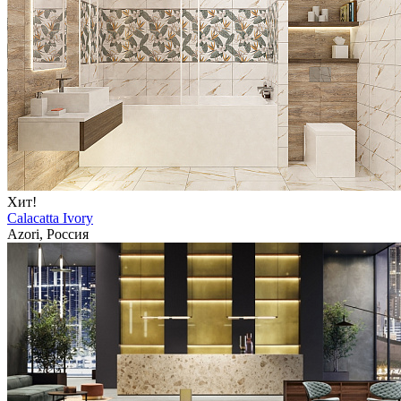
Хит!
Calacatta Ivory
Azori, Россия