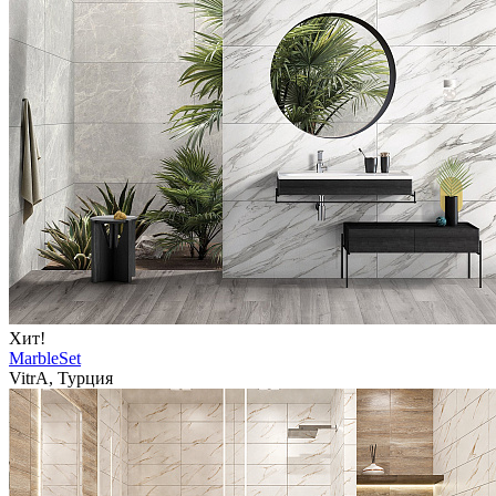
Хит!
MarbleSet
VitrA, Турция