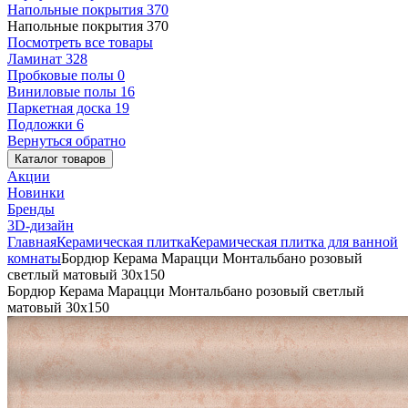
Напольные покрытия
370
Напольные покрытия
370
Посмотреть все товары
Ламинат
328
Пробковые полы
0
Виниловые полы
16
Паркетная доска
19
Подложки
6
Вернуться обратно
Каталог товаров
Акции
Новинки
Бренды
3D-дизайн
Главная
Керамическая плитка
Керамическая плитка для ванной
комнаты
Бордюр Керама Марацци Монтальбано розовый
светлый матовый 30x150
Бордюр Керама Марацци Монтальбано розовый светлый
матовый 30x150