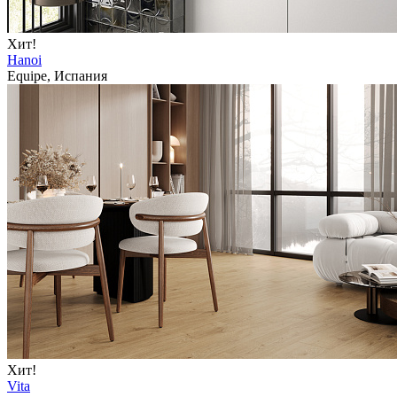
Хит!
Hanoi
Equipe, Испания
Хит!
Vita