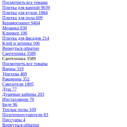
Посмотреть все товары
Плитка для ванной
9039
Плитка для кухни
1884
Плитка для пола
609
Керамогранит
9404
Мозаика
830
Клинкер
106
Плитка для фасадов
214
Клей и затирка
106
Вернуться обратно
Сантехника
3589
Сантехника
3589
Посмотреть все товары
Ванны
319
Унитазы
469
Раковины
352
Смесители
1805
Душ
77
Душевые кабины
203
Инсталляции
70
Биде
96
Теплые полы
109
Полотенцесушители
83
Писсуары
4
Вернуться обратно