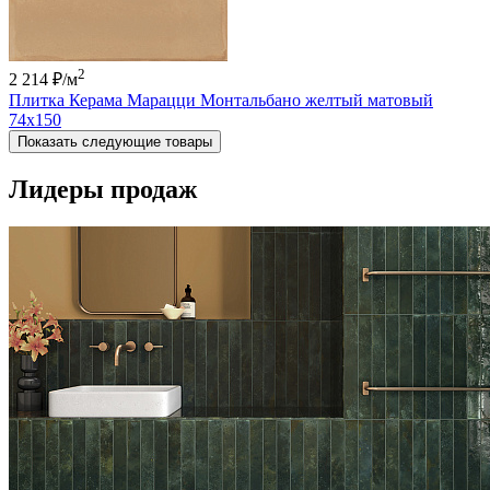
2
2 214 ₽
/м
Плитка Керама Марацци Монтальбано желтый матовый
74x150
Показать следующие товары
Лидеры продаж