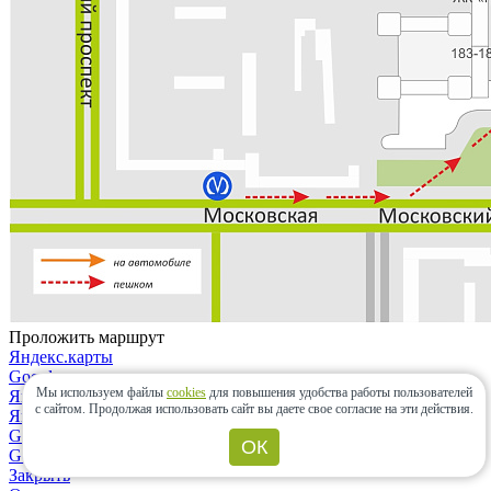
Проложить маршрут
Яндекс.карты
Google maps
Мы используем файлы
cookies
для повышения удобства работы пользователей
Яндекс.карты
с сайтом.
Продолжая использовать сайт вы даете свое согласие на эти действия.
Яндекс.навигатор
Google maps
ОК
Google maps
Закрыть