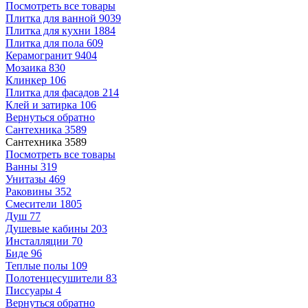
Посмотреть все товары
Плитка для ванной
9039
Плитка для кухни
1884
Плитка для пола
609
Керамогранит
9404
Мозаика
830
Клинкер
106
Плитка для фасадов
214
Клей и затирка
106
Вернуться обратно
Сантехника
3589
Сантехника
3589
Посмотреть все товары
Ванны
319
Унитазы
469
Раковины
352
Смесители
1805
Душ
77
Душевые кабины
203
Инсталляции
70
Биде
96
Теплые полы
109
Полотенцесушители
83
Писсуары
4
Вернуться обратно