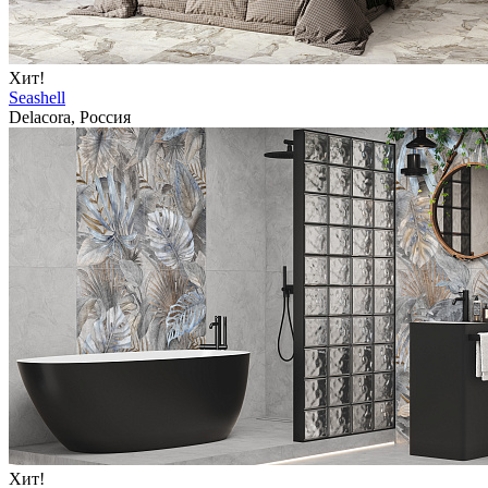
Хит!
Seashell
Delacora, Россия
Хит!