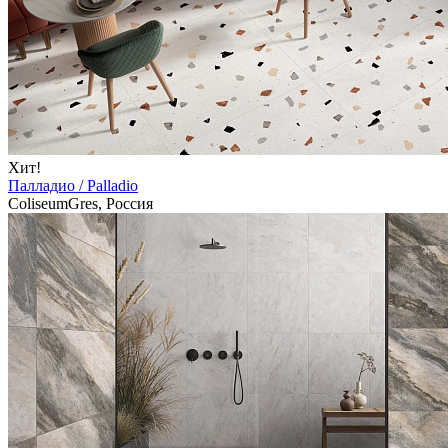
Хит!
Палладио / Palladio
ColiseumGres, Россия