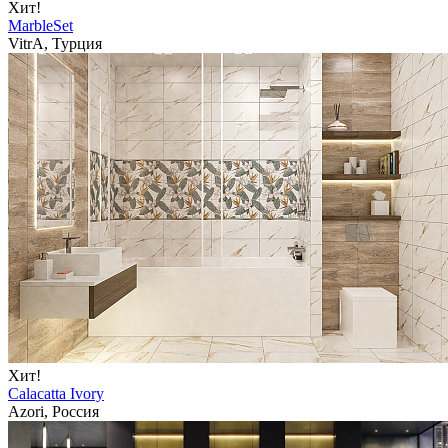
Хит!
MarbleSet
VitrA, Турция
Хит!
Calacatta Ivory
Azori, Россия