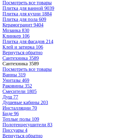
Посмотреть все товары
Плитка для ванной
9039
Плитка для кухни
1884
Плитка для пола
609
Керамогранит
9404
Мозаика
830
Клинкер
106
Плитка для фасадов
214
Клей и затирка
106
Вернуться обратно
Сантехника
3589
Сантехника
3589
Посмотреть все товары
Ванны
319
Унитазы
469
Раковины
352
Смесители
1805
Душ
77
Душевые кабины
203
Инсталляции
70
Биде
96
Теплые полы
109
Полотенцесушители
83
Писсуары
4
Вернуться обратно