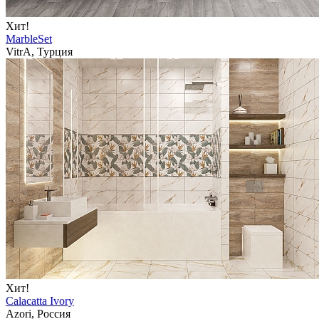
Хит!
MarbleSet
VitrA, Турция
Хит!
Calacatta Ivory
Azori, Россия