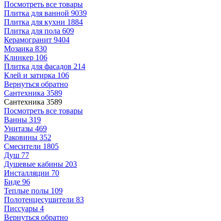
Посмотреть все товары
Плитка для ванной
9039
Плитка для кухни
1884
Плитка для пола
609
Керамогранит
9404
Мозаика
830
Клинкер
106
Плитка для фасадов
214
Клей и затирка
106
Вернуться обратно
Сантехника
3589
Сантехника
3589
Посмотреть все товары
Ванны
319
Унитазы
469
Раковины
352
Смесители
1805
Душ
77
Душевые кабины
203
Инсталляции
70
Биде
96
Теплые полы
109
Полотенцесушители
83
Писсуары
4
Вернуться обратно