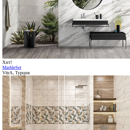
Хит!
MarbleSet
VitrA, Турция