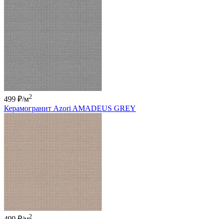
2
499 ₽
/м
Керамогранит Azori AMADEUS GREY
2
499 ₽
/м