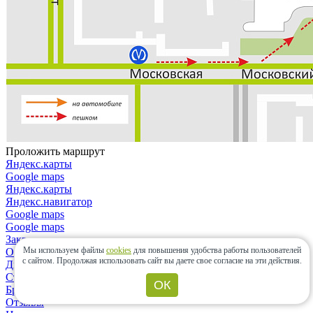
Проложить маршрут
Яндекс.карты
Google maps
Яндекс.карты
Яндекс.навигатор
Google maps
Google maps
Закрыть
Мы используем файлы
cookies
для повышения удобства работы пользователей
О компании
с сайтом.
Продолжая использовать сайт вы даете свое согласие на эти действия.
Дизайнерам и архитекторам
Строительным организациям
ОК
Бренды
Отзывы