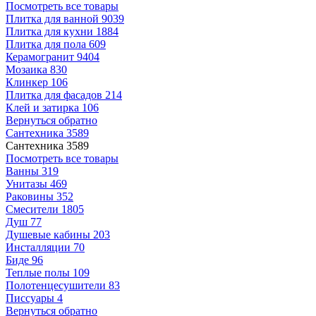
Посмотреть все товары
Плитка для ванной
9039
Плитка для кухни
1884
Плитка для пола
609
Керамогранит
9404
Мозаика
830
Клинкер
106
Плитка для фасадов
214
Клей и затирка
106
Вернуться обратно
Сантехника
3589
Сантехника
3589
Посмотреть все товары
Ванны
319
Унитазы
469
Раковины
352
Смесители
1805
Душ
77
Душевые кабины
203
Инсталляции
70
Биде
96
Теплые полы
109
Полотенцесушители
83
Писсуары
4
Вернуться обратно