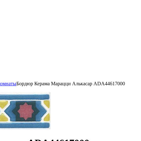
комнаты
Бордюр Керама Марацци Алькасар ADA44617000