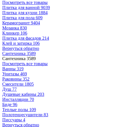
Посмотреть все товары
Плитка для ванной
9039
Плитка для кухни
1884
Плитка для пола
609
Керамогранит
9404
Мозаика
830
Клинкер
106
Плитка для фасадов
214
Клей и затирка
106
Вернуться обратно
Сантехника
3589
Сантехника
3589
Посмотреть все товары
Ванны
319
Унитазы
469
Раковины
352
Смесители
1805
Душ
77
Душевые кабины
203
Инсталляции
70
Биде
96
Теплые полы
109
Полотенцесушители
83
Писсуары
4
Вернуться обратно