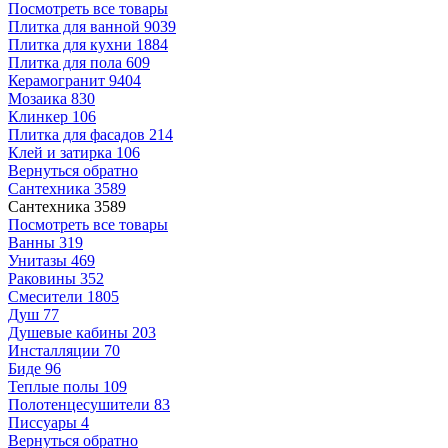
Посмотреть все товары
Плитка для ванной
9039
Плитка для кухни
1884
Плитка для пола
609
Керамогранит
9404
Мозаика
830
Клинкер
106
Плитка для фасадов
214
Клей и затирка
106
Вернуться обратно
Сантехника
3589
Сантехника
3589
Посмотреть все товары
Ванны
319
Унитазы
469
Раковины
352
Смесители
1805
Душ
77
Душевые кабины
203
Инсталляции
70
Биде
96
Теплые полы
109
Полотенцесушители
83
Писсуары
4
Вернуться обратно