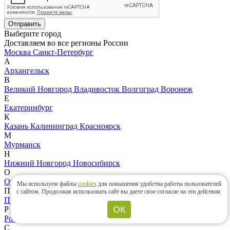
Отправить
Выберите город
Доставляем во все регионы России
Москва
Санкт-Петербург
А
Архангельск
В
Великий Новгород
Владивосток
Волгоград
Воронеж
Е
Екатеринбург
К
Казань
Калининград
Красноярск
М
Мурманск
Н
Нижний Новгород
Новосибирск
О
Омск
Мы используем файлы
cookies
для повышения удобства работы пользователей
П
с сайтом.
Продолжая использовать сайт вы даете свое согласие на эти действия.
Пермь
Петрозаводск
ОК
Р
Ростов-на-Дону
С