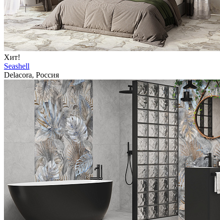
Хит!
Seashell
Delacora, Россия