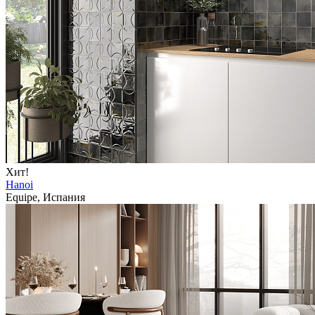
Хит!
Hanoi
Equipe, Испания