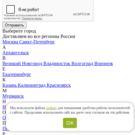
Отправить
Выберите город
Доставляем во все регионы России
Москва
Санкт-Петербург
А
Архангельск
В
Великий Новгород
Владивосток
Волгоград
Воронеж
Е
Екатеринбург
К
Казань
Калининград
Красноярск
М
Мурманск
Н
Нижний Новгород
Новосибирск
Мы используем файлы
cookies
для повышения удобства работы пользователей
О
с сайтом.
Продолжая использовать сайт вы даете свое согласие на эти действия.
Омск
ОК
П
Пермь
Петрозаводск
Р