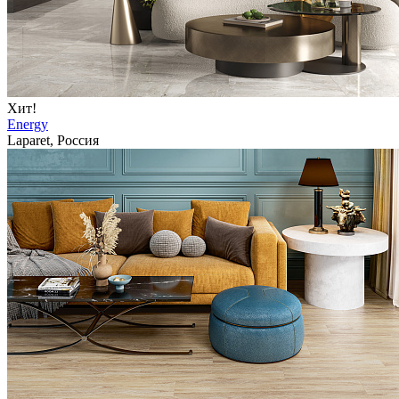
Хит!
Energy
Laparet, Россия