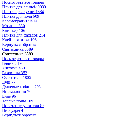
Посмотреть все товары
Плитка для ванной
9039
Плитка для кухни
1884
Плитка для пола
609
Керамогранит
9404
Мозаика
830
Клинкер
106
Плитка для фасадов
214
Клей и затирка
106
Вернуться обратно
Сантехника
3589
Сантехника
3589
Посмотреть все товары
Ванны
319
Унитазы
469
Раковины
352
Смесители
1805
Душ
77
Душевые кабины
203
Инсталляции
70
Биде
96
Теплые полы
109
Полотенцесушители
83
Писсуары
4
Вернуться обратно