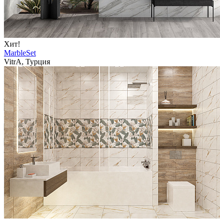
Хит!
MarbleSet
VitrA, Турция