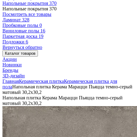
Напольные покрытия
370
Напольные покрытия
370
Посмотреть все товары
Ламинат
328
Пробковые полы
0
Виниловые полы
16
Паркетная доска
19
Подложки
6
Вернуться обратно
Каталог товаров
Акции
Новинки
Бренды
3D-дизайн
Главная
Керамическая плитка
Керамическая плитка для
пола
Напольная плитка Керама Марацци Пьяцца темно-серый
матовый 30,2x30,2
Напольная плитка Керама Марацци Пьяцца темно-серый
матовый 30,2x30,2