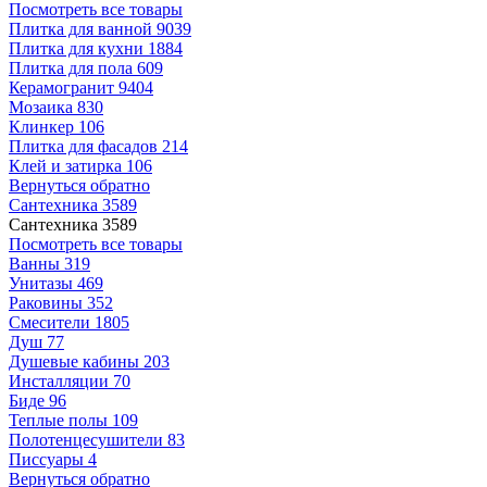
Посмотреть все товары
Плитка для ванной
9039
Плитка для кухни
1884
Плитка для пола
609
Керамогранит
9404
Мозаика
830
Клинкер
106
Плитка для фасадов
214
Клей и затирка
106
Вернуться обратно
Сантехника
3589
Сантехника
3589
Посмотреть все товары
Ванны
319
Унитазы
469
Раковины
352
Смесители
1805
Душ
77
Душевые кабины
203
Инсталляции
70
Биде
96
Теплые полы
109
Полотенцесушители
83
Писсуары
4
Вернуться обратно