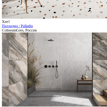
Хит!
Палладио / Palladio
ColiseumGres, Россия