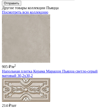
Отправить
Другие товары коллекции Пьяцца
Посмотреть всю коллекцию
2
905 ₽
/м
Напольная плитка Керама Марацци Пьяцца светло-серый
матовый 30,2x30,2
214 ₽
/шт