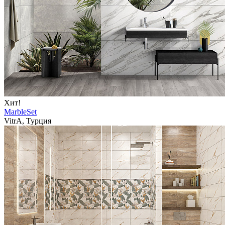
Хит!
MarbleSet
VitrA, Турция