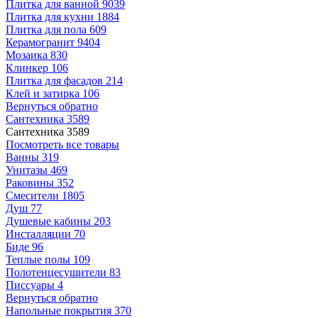
Плитка для ванной
9039
Плитка для кухни
1884
Плитка для пола
609
Керамогранит
9404
Мозаика
830
Клинкер
106
Плитка для фасадов
214
Клей и затирка
106
Вернуться обратно
Сантехника
3589
Сантехника
3589
Посмотреть все товары
Ванны
319
Унитазы
469
Раковины
352
Смесители
1805
Душ
77
Душевые кабины
203
Инсталляции
70
Биде
96
Теплые полы
109
Полотенцесушители
83
Писсуары
4
Вернуться обратно
Напольные покрытия
370