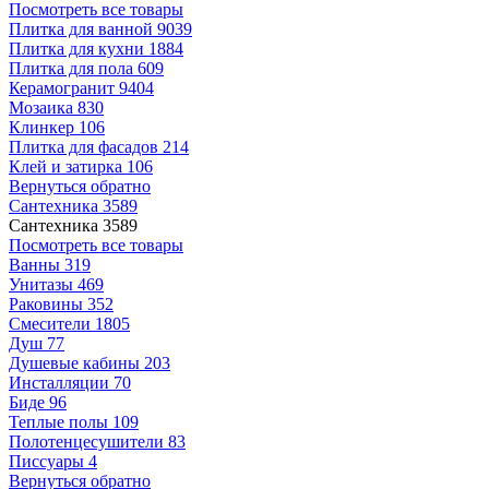
Посмотреть все товары
Плитка для ванной
9039
Плитка для кухни
1884
Плитка для пола
609
Керамогранит
9404
Мозаика
830
Клинкер
106
Плитка для фасадов
214
Клей и затирка
106
Вернуться обратно
Сантехника
3589
Сантехника
3589
Посмотреть все товары
Ванны
319
Унитазы
469
Раковины
352
Смесители
1805
Душ
77
Душевые кабины
203
Инсталляции
70
Биде
96
Теплые полы
109
Полотенцесушители
83
Писсуары
4
Вернуться обратно