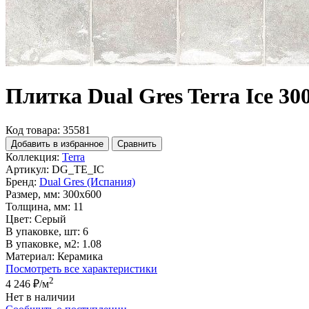
Плитка Dual Gres Terra Ice 30
Код товара: 35581
Добавить в избранное
Сравнить
Коллекция:
Terra
Артикул:
DG_TE_IC
Бренд:
Dual Gres (Испания)
Размер, мм:
300x600
Толщина, мм:
11
Цвет:
Серый
В упаковке, шт:
6
В упаковке, м2:
1.08
Материал:
Керамика
Посмотреть все характеристики
2
4 246 ₽
/м
Нет в наличии