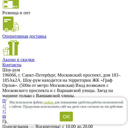
Розница и опт
Оперативная доставка
Акции и скидки
Контакты
Шоу-рум
196066, г. Санкт-Петербург, Московский проспект, дом 183–
185Ак2А. Шоу-рум находится на территории ЖК «Граф
Орлов». (500м от метро Московская) Вход возможен с
Московского проспекта и с Варшавской улицы. Заезд на
машине только с Варшавской улицы.
Проложить маршрут
Мы используем файлы
cookies
для повышения удобства работы пользователей
+7 (962) 343-21-12
с сайтом.
Продолжая использовать сайт вы даете свое согласие на эти действия.
+7 (812) 985-58-85
info@ceramic-center.ru
ОК
График работы шоу-рума
Понедельник — Воскресенье: с 10.00 до 20.00