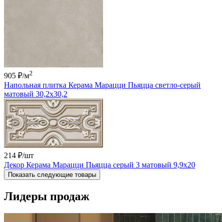
2
905 ₽
/м
Напольная плитка Керама Марацци Пьяцца светло-серый
матовый 30,2x30,2
214 ₽
/шт
Декор Керама Марацци Пьяцца серый 3 матовый 9,9x20
Показать следующие товары
Лидеры продаж