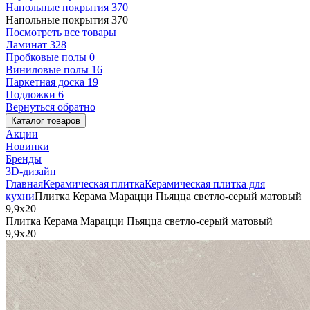
Напольные покрытия
370
Напольные покрытия
370
Посмотреть все товары
Ламинат
328
Пробковые полы
0
Виниловые полы
16
Паркетная доска
19
Подложки
6
Вернуться обратно
Каталог товаров
Акции
Новинки
Бренды
3D-дизайн
Главная
Керамическая плитка
Керамическая плитка для
кухни
Плитка Керама Марацци Пьяцца светло-серый матовый
9,9x20
Плитка Керама Марацци Пьяцца светло-серый матовый
9,9x20