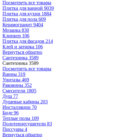
Посмотреть все товары
Плитка для ванной
9039
Плитка для кухни
1884
Плитка для пола
609
Керамогранит
9404
Мозаика
830
Клинкер
106
Плитка для фасадов
214
Клей и затирка
106
Вернуться обратно
Сантехника
3589
Сантехника
3589
Посмотреть все товары
Ванны
319
Унитазы
469
Раковины
352
Смесители
1805
Душ
77
Душевые кабины
203
Инсталляции
70
Биде
96
Теплые полы
109
Полотенцесушители
83
Писсуары
4
Вернуться обратно