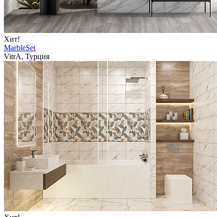
Хит!
MarbleSet
VitrA, Турция