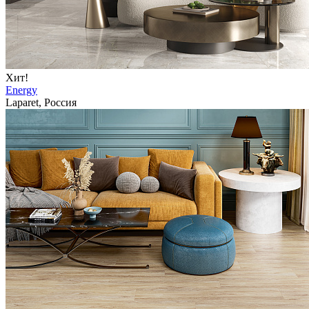
Хит!
Energy
Laparet, Россия