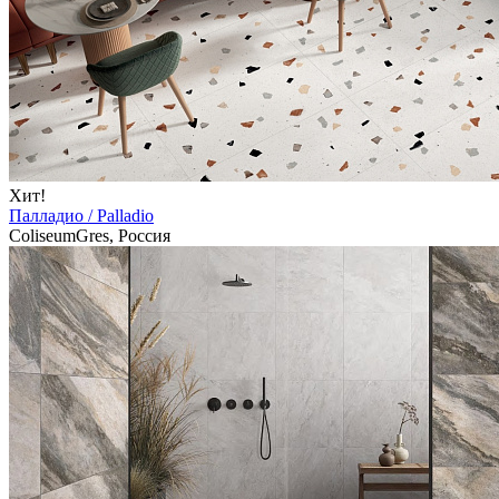
Хит!
Палладио / Palladio
ColiseumGres, Россия