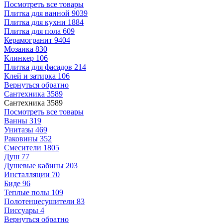
Посмотреть все товары
Плитка для ванной
9039
Плитка для кухни
1884
Плитка для пола
609
Керамогранит
9404
Мозаика
830
Клинкер
106
Плитка для фасадов
214
Клей и затирка
106
Вернуться обратно
Сантехника
3589
Сантехника
3589
Посмотреть все товары
Ванны
319
Унитазы
469
Раковины
352
Смесители
1805
Душ
77
Душевые кабины
203
Инсталляции
70
Биде
96
Теплые полы
109
Полотенцесушители
83
Писсуары
4
Вернуться обратно