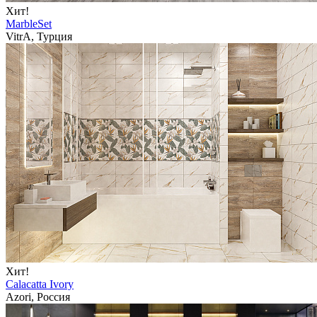
Хит!
MarbleSet
VitrA, Турция
Хит!
Calacatta Ivory
Azori, Россия