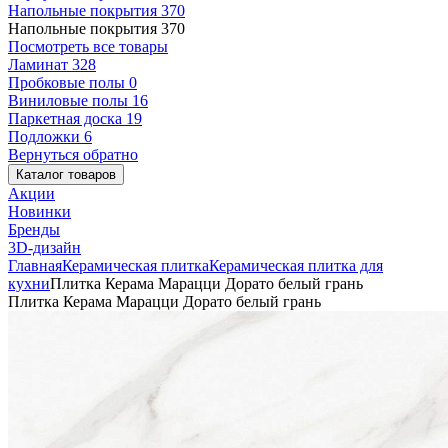
Напольные покрытия
370
Напольные покрытия
370
Посмотреть все товары
Ламинат
328
Пробковые полы
0
Виниловые полы
16
Паркетная доска
19
Подложки
6
Вернуться обратно
Каталог товаров
Акции
Новинки
Бренды
3D-дизайн
Главная
Керамическая плитка
Керамическая плитка для
кухни
Плитка Керама Марацци Дорато белый грань
Плитка Керама Марацци Дорато белый грань