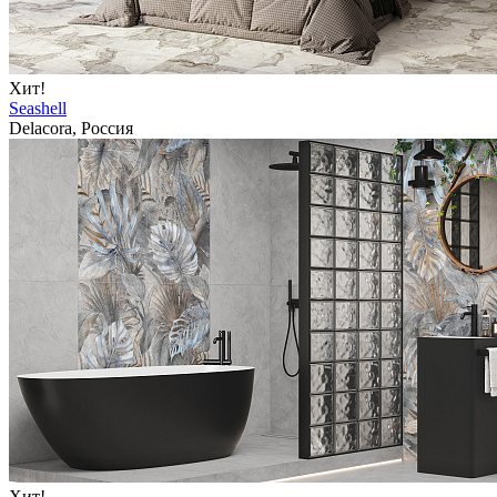
Хит!
Seashell
Delacora, Россия
Хит!