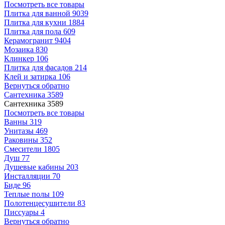
Посмотреть все товары
Плитка для ванной
9039
Плитка для кухни
1884
Плитка для пола
609
Керамогранит
9404
Мозаика
830
Клинкер
106
Плитка для фасадов
214
Клей и затирка
106
Вернуться обратно
Сантехника
3589
Сантехника
3589
Посмотреть все товары
Ванны
319
Унитазы
469
Раковины
352
Смесители
1805
Душ
77
Душевые кабины
203
Инсталляции
70
Биде
96
Теплые полы
109
Полотенцесушители
83
Писсуары
4
Вернуться обратно