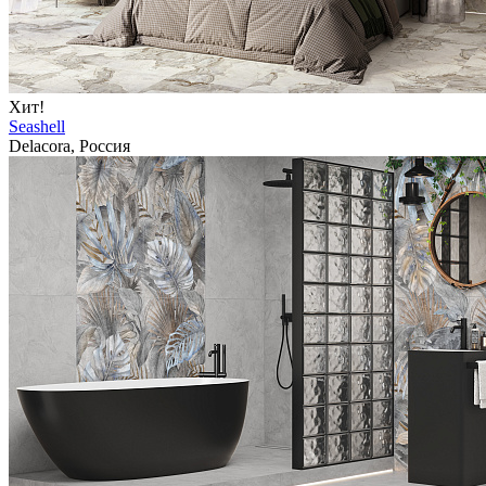
Хит!
Seashell
Delacora, Россия