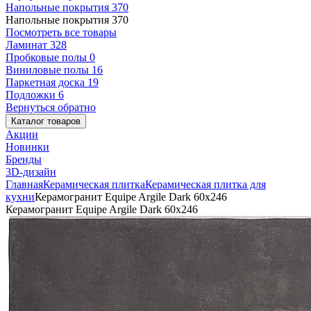
Напольные покрытия
370
Напольные покрытия
370
Посмотреть все товары
Ламинат
328
Пробковые полы
0
Виниловые полы
16
Паркетная доска
19
Подложки
6
Вернуться обратно
Каталог товаров
Акции
Новинки
Бренды
3D-дизайн
Главная
Керамическая плитка
Керамическая плитка для
кухни
Керамогранит Equipe Argile Dark 60х246
Керамогранит Equipe Argile Dark 60х246