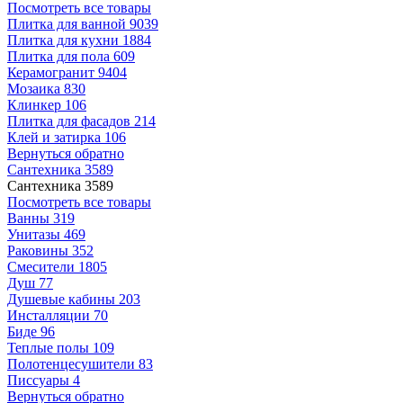
Посмотреть все товары
Плитка для ванной
9039
Плитка для кухни
1884
Плитка для пола
609
Керамогранит
9404
Мозаика
830
Клинкер
106
Плитка для фасадов
214
Клей и затирка
106
Вернуться обратно
Сантехника
3589
Сантехника
3589
Посмотреть все товары
Ванны
319
Унитазы
469
Раковины
352
Смесители
1805
Душ
77
Душевые кабины
203
Инсталляции
70
Биде
96
Теплые полы
109
Полотенцесушители
83
Писсуары
4
Вернуться обратно