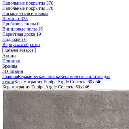
Напольные покрытия
370
Напольные покрытия
370
Посмотреть все товары
Ламинат
328
Пробковые полы
0
Виниловые полы
16
Паркетная доска
19
Подложки
6
Вернуться обратно
Каталог товаров
Акции
Новинки
Бренды
3D-дизайн
Главная
Керамическая плитка
Керамическая плитка для
кухни
Керамогранит Equipe Argile Concrete 60х246
Керамогранит Equipe Argile Concrete 60х246