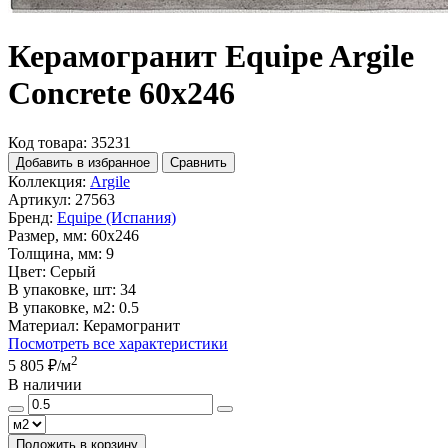
Керамогранит Equipe Argile
Concrete 60х246
Код товара: 35231
Добавить в избранное
Сравнить
Коллекция:
Argile
Артикул:
27563
Бренд:
Equipe (Испания)
Размер, мм:
60x246
Толщина, мм:
9
Цвет:
Серый
В упаковке, шт:
34
В упаковке, м2:
0.5
Материал:
Керамогранит
Посмотреть все характеристики
2
5 805 ₽
/м
В наличии
Положить в корзину