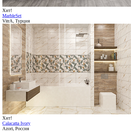
Хит!
MarbleSet
VitrA, Турция
Хит!
Calacatta Ivory
Azori, Россия