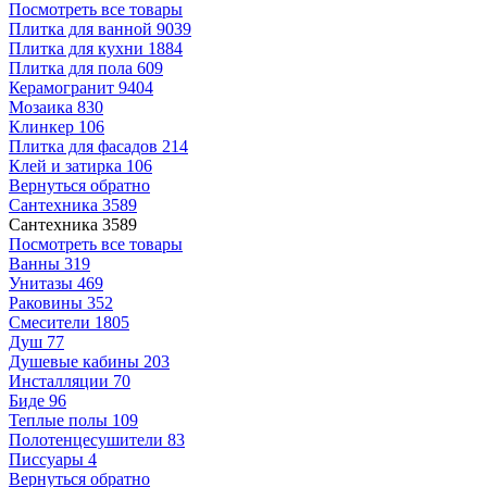
Посмотреть все товары
Плитка для ванной
9039
Плитка для кухни
1884
Плитка для пола
609
Керамогранит
9404
Мозаика
830
Клинкер
106
Плитка для фасадов
214
Клей и затирка
106
Вернуться обратно
Сантехника
3589
Сантехника
3589
Посмотреть все товары
Ванны
319
Унитазы
469
Раковины
352
Смесители
1805
Душ
77
Душевые кабины
203
Инсталляции
70
Биде
96
Теплые полы
109
Полотенцесушители
83
Писсуары
4
Вернуться обратно