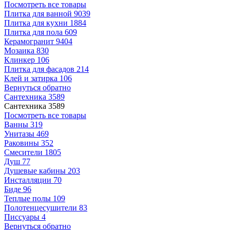
Посмотреть все товары
Плитка для ванной
9039
Плитка для кухни
1884
Плитка для пола
609
Керамогранит
9404
Мозаика
830
Клинкер
106
Плитка для фасадов
214
Клей и затирка
106
Вернуться обратно
Сантехника
3589
Сантехника
3589
Посмотреть все товары
Ванны
319
Унитазы
469
Раковины
352
Смесители
1805
Душ
77
Душевые кабины
203
Инсталляции
70
Биде
96
Теплые полы
109
Полотенцесушители
83
Писсуары
4
Вернуться обратно