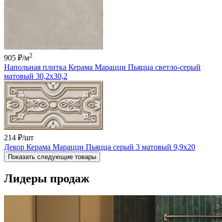
2
905 ₽
/м
Напольная плитка Керама Марацци Пьяцца светло-серый
матовый 30,2x30,2
214 ₽
/шт
Декор Керама Марацци Пьяцца серый 3 матовый 9,9x20
Показать следующие товары
Лидеры продаж