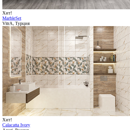
Хит!
MarbleSet
VitrA, Турция
Хит!
Calacatta Ivory