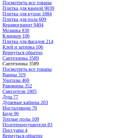
Посмотреть все товары
Плитка для ванной
9039
Плитка для кухни
1884
Плитка для пола
609
Керамогранит
9404
Мозаика
830
Клинкер
106
Плитка для фасадов
214
Клей и затирка
106
Вернуться обратно
Сантехника
3589
Сантехника
3589
Посмотреть все товары
Ванны
319
Унитазы
469
Раковины
352
Смесители
1805
Душ
77
Душевые кабины
203
Инсталляции
70
Биде
96
Теплые полы
109
Полотенцесушители
83
Писсуары
4
Вернуться обратно