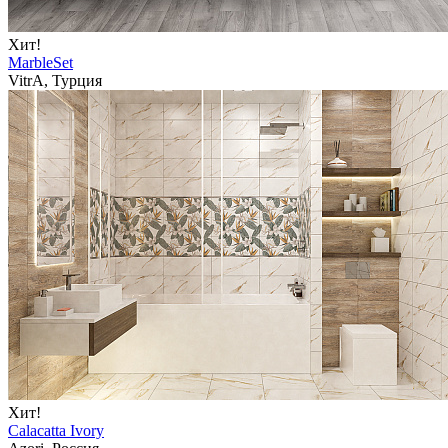
Хит!
MarbleSet
VitrA, Турция
Хит!
Calacatta Ivory