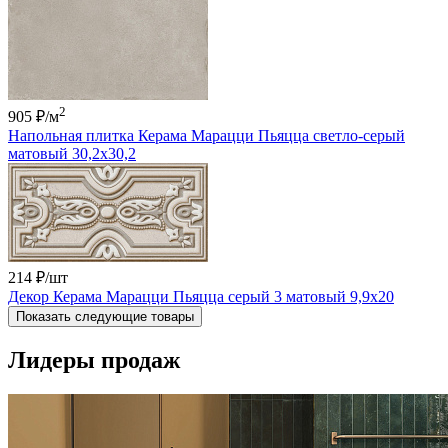
2
905 ₽
/м
Напольная плитка Керама Марацци Пьяцца светло-серый
матовый 30,2x30,2
214 ₽
/шт
Декор Керама Марацци Пьяцца серый 3 матовый 9,9x20
Показать следующие товары
Лидеры продаж