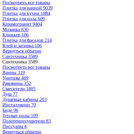
Посмотреть все товары
Плитка для ванной
9039
Плитка для кухни
1884
Плитка для пола
609
Керамогранит
9404
Мозаика
830
Клинкер
106
Плитка для фасадов
214
Клей и затирка
106
Вернуться обратно
Сантехника
3589
Сантехника
3589
Посмотреть все товары
Ванны
319
Унитазы
469
Раковины
352
Смесители
1805
Душ
77
Душевые кабины
203
Инсталляции
70
Биде
96
Теплые полы
109
Полотенцесушители
83
Писсуары
4
Вернуться обратно