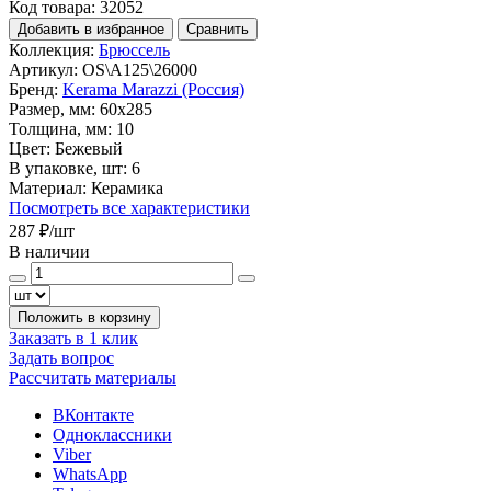
Код товара: 32052
Добавить в избранное
Сравнить
Коллекция:
Брюссель
Артикул:
OS\A125\26000
Бренд:
Kerama Marazzi (Россия)
Размер, мм:
60x285
Толщина, мм:
10
Цвет:
Бежевый
В упаковке, шт:
6
Материал:
Керамика
Посмотреть все характеристики
287 ₽
/шт
В наличии
Положить в корзину
Заказать в 1 клик
Задать вопрос
Рассчитать материалы
ВКонтакте
Одноклассники
Viber
WhatsApp