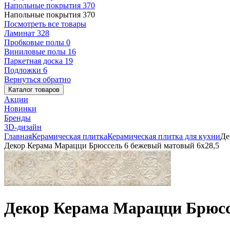
Напольные покрытия
370
Напольные покрытия
370
Посмотреть все товары
Ламинат
328
Пробковые полы
0
Виниловые полы
16
Паркетная доска
19
Подложки
6
Вернуться обратно
Каталог товаров
Акции
Новинки
Бренды
3D-дизайн
Главная
Керамическая плитка
Керамическая плитка для кухни
Де
Декор Керама Марацци Брюссель 6 бежевый матовый 6x28,5
Декор Керама Марацци Брюсс