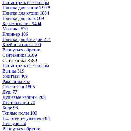
Посмотреть все товары
Плитка для ванной
9039
Плитка для кухни
1884
Плитка для пола
609
Керамогранит
9404
Мозаика
830
Клинкер
106
Плитка для фасадов
214
Клей и затирка
106
Вернуться обратно
Сантехника
3589
Сантехника
3589
Посмотреть все товары
Ванны
319
Унитазы
469
Раковины
352
Смесители
1805
Душ
77
Душевые кабины
203
Инсталляции
70
Биде
96
Теплые полы
109
Полотенцесушители
83
Писсуары
4
Вернуться обратно