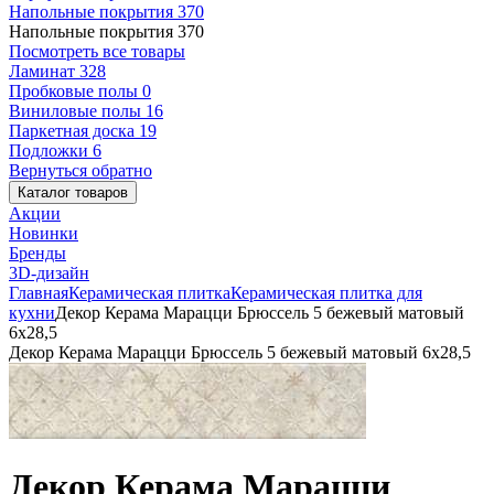
Напольные покрытия
370
Напольные покрытия
370
Посмотреть все товары
Ламинат
328
Пробковые полы
0
Виниловые полы
16
Паркетная доска
19
Подложки
6
Вернуться обратно
Каталог товаров
Акции
Новинки
Бренды
3D-дизайн
Главная
Керамическая плитка
Керамическая плитка для
кухни
Декор Керама Марацци Брюссель 5 бежевый матовый
6x28,5
Декор Керама Марацци Брюссель 5 бежевый матовый 6x28,5
Декор Керама Марацци