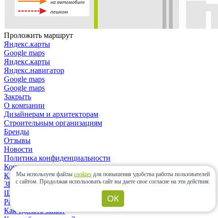
Проложить маршрут
Яндекс.карты
Google maps
Яндекс.карты
Яндекс.навигатор
Google maps
Google maps
Закрыть
О компании
Дизайнерам и архитекторам
Строительным организациям
Бренды
Отзывы
Новости
Политика конфиденциальности
Контакты
Мы используем файлы
cookies
для повышения удобства работы пользователей
Клиентам
с сайтом.
Продолжая использовать сайт вы даете свое согласие на эти действия.
3D-дизайн
Шоу-рум
ОК
Расчет материалов
Как сделать заказ?