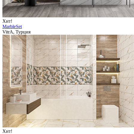
Хит!
MarbleSet
VitrA, Турция
Хит!