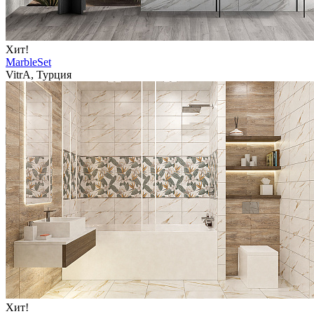
Хит!
MarbleSet
VitrA, Турция
Хит!