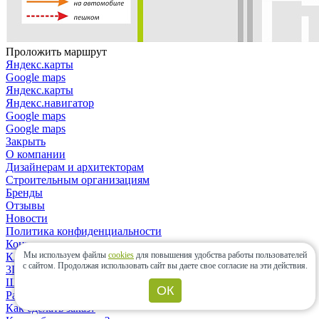
Проложить маршрут
Яндекс.карты
Google maps
Яндекс.карты
Яндекс.навигатор
Google maps
Google maps
Закрыть
О компании
Дизайнерам и архитекторам
Строительным организациям
Бренды
Отзывы
Новости
Политика конфиденциальности
Контакты
Мы используем файлы
cookies
для повышения удобства работы пользователей
Клиентам
с сайтом.
Продолжая использовать сайт вы даете свое согласие на эти действия.
3D-дизайн
Шоу-рум
ОК
Расчет материалов
Как сделать заказ?