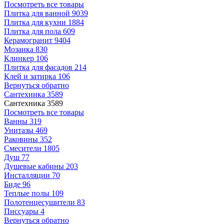
Посмотреть все товары
Плитка для ванной
9039
Плитка для кухни
1884
Плитка для пола
609
Керамогранит
9404
Мозаика
830
Клинкер
106
Плитка для фасадов
214
Клей и затирка
106
Вернуться обратно
Сантехника
3589
Сантехника
3589
Посмотреть все товары
Ванны
319
Унитазы
469
Раковины
352
Смесители
1805
Душ
77
Душевые кабины
203
Инсталляции
70
Биде
96
Теплые полы
109
Полотенцесушители
83
Писсуары
4
Вернуться обратно