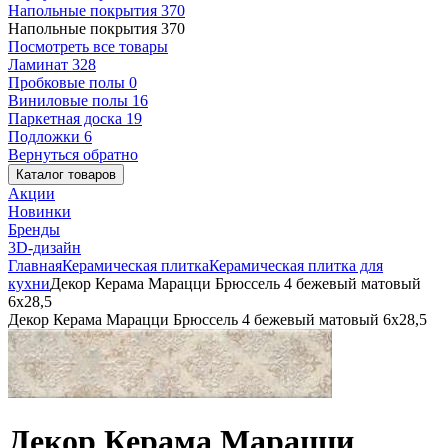
Напольные покрытия
370
Напольные покрытия
370
Посмотреть все товары
Ламинат
328
Пробковые полы
0
Виниловые полы
16
Паркетная доска
19
Подложки
6
Вернуться обратно
Каталог товаров
Акции
Новинки
Бренды
3D-дизайн
Главная
Керамическая плитка
Керамическая плитка для
кухни
Декор Керама Марацци Брюссель 4 бежевый матовый
6x28,5
Декор Керама Марацци Брюссель 4 бежевый матовый 6x28,5
Декор Керама Марацци