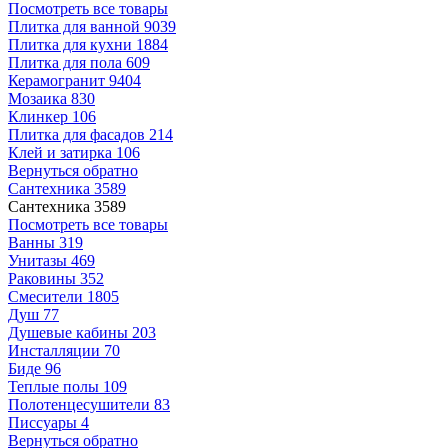
Посмотреть все товары
Плитка для ванной
9039
Плитка для кухни
1884
Плитка для пола
609
Керамогранит
9404
Мозаика
830
Клинкер
106
Плитка для фасадов
214
Клей и затирка
106
Вернуться обратно
Сантехника
3589
Сантехника
3589
Посмотреть все товары
Ванны
319
Унитазы
469
Раковины
352
Смесители
1805
Душ
77
Душевые кабины
203
Инсталляции
70
Биде
96
Теплые полы
109
Полотенцесушители
83
Писсуары
4
Вернуться обратно