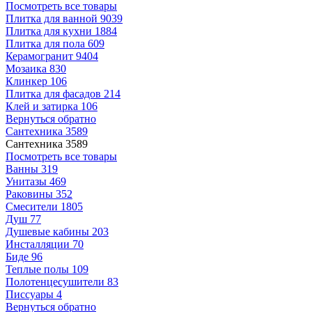
Посмотреть все товары
Плитка для ванной
9039
Плитка для кухни
1884
Плитка для пола
609
Керамогранит
9404
Мозаика
830
Клинкер
106
Плитка для фасадов
214
Клей и затирка
106
Вернуться обратно
Сантехника
3589
Сантехника
3589
Посмотреть все товары
Ванны
319
Унитазы
469
Раковины
352
Смесители
1805
Душ
77
Душевые кабины
203
Инсталляции
70
Биде
96
Теплые полы
109
Полотенцесушители
83
Писсуары
4
Вернуться обратно