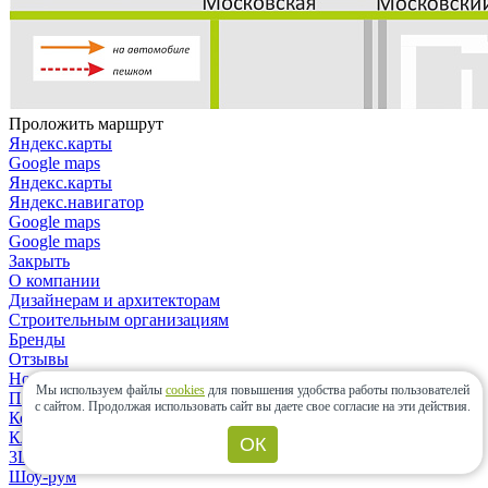
Проложить маршрут
Яндекс.карты
Google maps
Яндекс.карты
Яндекс.навигатор
Google maps
Google maps
Закрыть
О компании
Дизайнерам и архитекторам
Строительным организациям
Бренды
Отзывы
Новости
Мы используем файлы
cookies
для повышения удобства работы пользователей
Политика конфиденциальности
с сайтом.
Продолжая использовать сайт вы даете свое согласие на эти действия.
Контакты
Клиентам
ОК
3D-дизайн
Шоу-рум