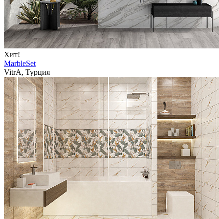
Хит!
MarbleSet
VitrA, Турция