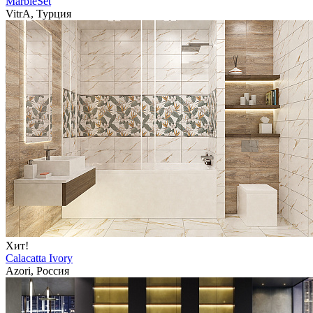
MarbleSet
VitrA, Турция
Хит!
Calacatta Ivory
Azori, Россия