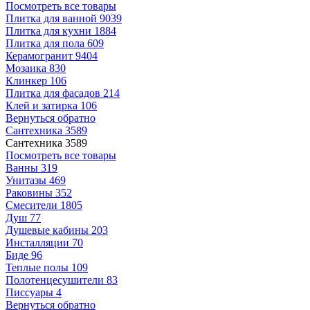
Посмотреть все товары
Плитка для ванной
9039
Плитка для кухни
1884
Плитка для пола
609
Керамогранит
9404
Мозаика
830
Клинкер
106
Плитка для фасадов
214
Клей и затирка
106
Вернуться обратно
Сантехника
3589
Сантехника
3589
Посмотреть все товары
Ванны
319
Унитазы
469
Раковины
352
Смесители
1805
Душ
77
Душевые кабины
203
Инсталляции
70
Биде
96
Теплые полы
109
Полотенцесушители
83
Писсуары
4
Вернуться обратно