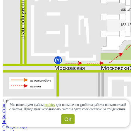
Проложить маршрут
Мы используем файлы
cookies
для повышения удобства работы пользователей
Яндекс.карты
с сайтом.
Продолжая использовать сайт вы даете свое согласие на эти действия.
Google maps
Яндекс.карты
ОК
Яндекс.навигатор
Google maps