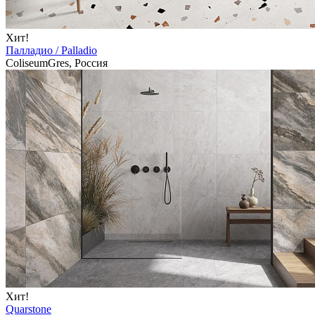
Хит!
Палладио / Palladio
ColiseumGres, Россия
Хит!
Quarstone