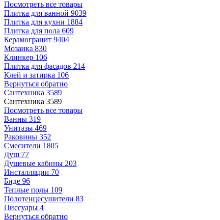
Посмотреть все товары
Плитка для ванной
9039
Плитка для кухни
1884
Плитка для пола
609
Керамогранит
9404
Мозаика
830
Клинкер
106
Плитка для фасадов
214
Клей и затирка
106
Вернуться обратно
Сантехника
3589
Сантехника
3589
Посмотреть все товары
Ванны
319
Унитазы
469
Раковины
352
Смесители
1805
Душ
77
Душевые кабины
203
Инсталляции
70
Биде
96
Теплые полы
109
Полотенцесушители
83
Писсуары
4
Вернуться обратно