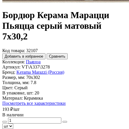
Бордюр Керама Марацци
Пьяцца серый матовый
7x30,2
Код товара: 32107
Добавить в избранное
Сравнить
Коллекция:
Пьяцца
Артикул:
VT\A337\3278
Бренд:
Kerama Marazzi (Россия)
Размер, мм:
70x302
Толщина, мм:
7.8
Цвет:
Серый
В упаковке, шт:
20
Материал:
Керамика
Посмотреть все характеристики
193 ₽
/шт
В наличии