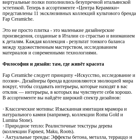
виртуальные полки пополнились безупречной итальянской
эстетикой. Теперь в ассортименте «Центра Керамики»
представлены 11 эксклюзивных коллекций культового бренда
Fap Ceramiche.
Это не просто плитка - это маленькие дизайнерские
произведения, созданные в Италии со страстью и вниманием
к деталям. Каждая коллекция - результат тонкого баланса
между художественным мастерством, исследованием
материалов и современными технологиями.
Философия и дизайн: там, где живёт красота
Fap Ceramiche следует принципу «Искусство, исследование и
поэзия». Дизайнеры бренда вдохновляются эволюцией мира
вокруг, чтобы создавать интерьеры, которые находят в вас
отклик — интерьеры, в которых вы чувствуете себя хорошо.
В ассортименте вы найдёте широкий спектр дизайнов:
· Классические мотивы: Изысканная имитация мрамора и
натурального камня (например, коллекции Roma Gold и
Lumina Stone).
· Природное тепло: Реалистичные текстуры дерева
(коллекции Fapnest, Maku, Roots).
· Актуальные тренды: Эффекты бетона, металла, терраццо и