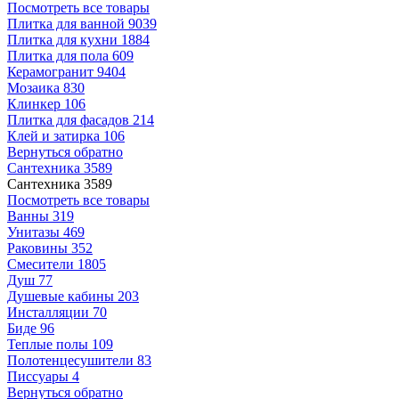
Посмотреть все товары
Плитка для ванной
9039
Плитка для кухни
1884
Плитка для пола
609
Керамогранит
9404
Мозаика
830
Клинкер
106
Плитка для фасадов
214
Клей и затирка
106
Вернуться обратно
Сантехника
3589
Сантехника
3589
Посмотреть все товары
Ванны
319
Унитазы
469
Раковины
352
Смесители
1805
Душ
77
Душевые кабины
203
Инсталляции
70
Биде
96
Теплые полы
109
Полотенцесушители
83
Писсуары
4
Вернуться обратно