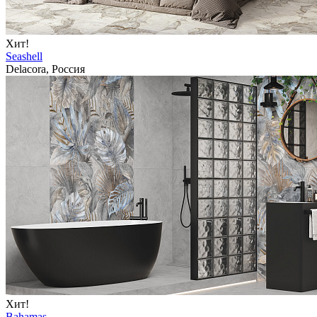
Хит!
Seashell
Delacora, Россия
Хит!
Bahamas