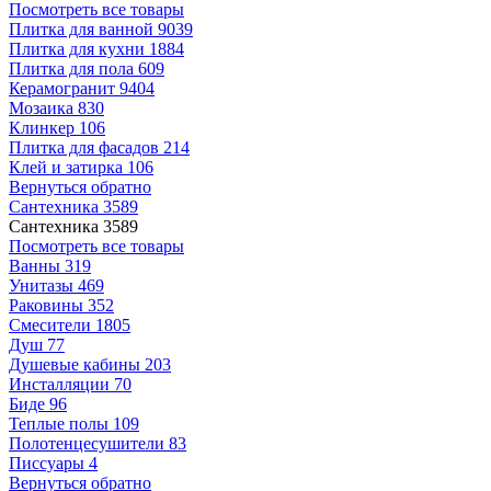
Посмотреть все товары
Плитка для ванной
9039
Плитка для кухни
1884
Плитка для пола
609
Керамогранит
9404
Мозаика
830
Клинкер
106
Плитка для фасадов
214
Клей и затирка
106
Вернуться обратно
Сантехника
3589
Сантехника
3589
Посмотреть все товары
Ванны
319
Унитазы
469
Раковины
352
Смесители
1805
Душ
77
Душевые кабины
203
Инсталляции
70
Биде
96
Теплые полы
109
Полотенцесушители
83
Писсуары
4
Вернуться обратно