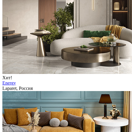
Хит!
Energy
Laparet, Россия