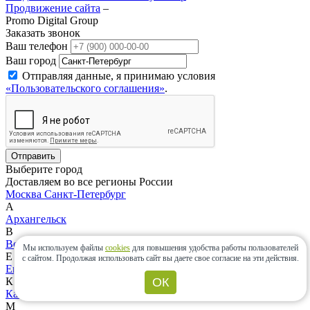
Продвижение сайта
–
Promo Digital Group
Заказать звонок
Ваш телефон
Ваш город
Отправляя данные, я принимаю условия
«Пользовательского соглашения»
.
Отправить
Выберите город
Доставляем во все регионы России
Москва
Санкт-Петербург
А
Архангельск
В
Великий Новгород
Владивосток
Волгоград
Воронеж
Мы используем файлы
cookies
для повышения удобства работы пользователей
Е
с сайтом.
Продолжая использовать сайт вы даете свое согласие на эти действия.
Екатеринбург
К
ОК
Казань
Калининград
Красноярск
М